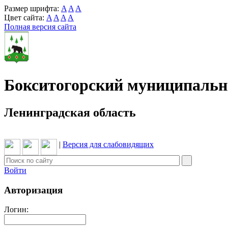
Размер шрифта:
A
A
A
Цвет сайта:
A
A
A
A
Полная версия сайта
Бокситогорский муниципаль
Ленинградская область
|
Версия для слабовидящих
Войти
Авторизация
Логин: