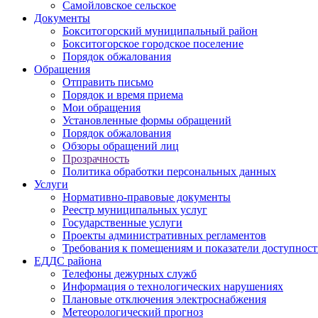
Самойловское сельское
Документы
Бокситогорский муниципальный район
Бокситогорское городское поселение
Порядок обжалования
Обращения
Отправить письмо
Порядок и время приема
Мои обращения
Установленные формы обращений
Порядок обжалования
Обзоры обращений лиц
Прозрачность
Политика обработки персональных данных
Услуги
Нормативно-правовые документы
Реестр муниципальных услуг
Государственные услуги
Проекты административных регламентов
Требования к помещениям и показатели доступнос
ЕДДС района
Телефоны дежурных служб
Информация о технологических нарушениях
Плановые отключения электроснабжения
Метеорологический прогноз