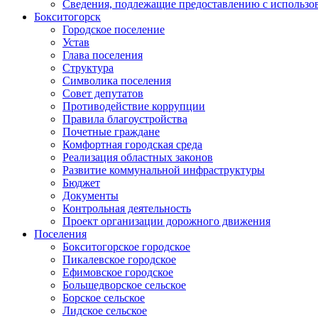
Сведения, подлежащие предоставлению с использо
Бокситогорск
Городское поселение
Устав
Глава поселения
Структура
Символика поселения
Совет депутатов
Противодействие коррупции
Правила благоустройства
Почетные граждане
Комфортная городская среда
Реализация областных законов
Развитие коммунальной инфраструктуры
Бюджет
Документы
Контрольная деятельность
Проект организации дорожного движения
Поселения
Бокситогорское городское
Пикалевское городское
Ефимовское городское
Большедворское сельское
Борское сельское
Лидское сельское