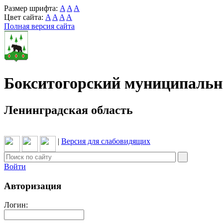
Размер шрифта:
A
A
A
Цвет сайта:
A
A
A
A
Полная версия сайта
Бокситогорский муниципаль
Ленинградская область
|
Версия для слабовидящих
Войти
Авторизация
Логин: