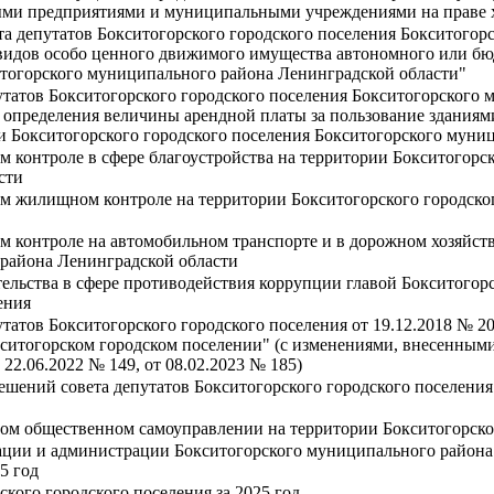
ми предприятиями и муниципальными учреждениями на праве х
а депутатов Бокситогорского городского поселения Бокситогор
 видов особо ценного движимого имущества автономного или бю
итогорского муниципального района Ленинградской области"
утатов Бокситогорского городского поселения Бокситогорского 
определения величины арендной платы за пользование зданиям
 Бокситогорского городского поселения Бокситогорского муни
контроле в сфере благоустройства на территории Бокситогорск
сти
 жилищном контроле на территории Бокситогорского городског
контроле на автомобильном транспорте и в дорожном хозяйстве
 района Ленинградской области
ельства в сфере противодействия коррупции главой Бокситогорс
ения
татов Бокситогорского городского поселения от 19.12.2018 № 
итогорском городском поселении" (с изменениями, внесенными
 22.06.2022 № 149, от 08.02.2023 № 185)
шений совета депутатов Бокситогорского городского поселени
ом общественном самоуправлении на территории Бокситогорско
рации и администрации Бокситогорского муниципального района
5 год
ского городского поселения за 2025 год