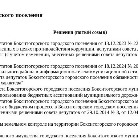
ского поселения
Решения (пятый созыв)
утатов Бокситогорского городского поселения от 13.12.2023 № 
ленных в целях противодействия коррупции, депутатами совета 
я" (с учетом изменений, внесенных решениями совета депутатов
утатов Бокситогорского городского поселения от 18.12.2024 № 
пального района в информационно-телекоммуникационной сет
а депутатов Бокситогорского городского поселения обязанности 
 характера"
та Бокситогорского городского поселения Бокситогорского мун
пользования бюджетных ассигнований муниципального дорожног
утатов Бокситогорского городского поселения Бокситогорского 
я о бюджетном процессе в Бокситогорском городском поселени
нными решениями совета депутатов от 29.10.2014 № 8, от 12.04.
земельном контроле на территории Бокситогорского городског
ьного имущества городского поселения Бокситогорского муниц