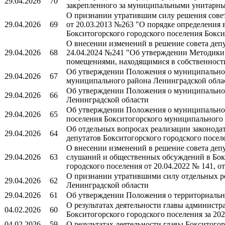
29.04.2026
70
закрепленного за муниципальными унитарны
О признании утратившим силу решения совет
29.04.2026
69
от 20.03.2013 №263 "О порядке определения
Бокситогорского городского поселения Бокс
О внесении изменений в решение совета деп
29.04.2026
68
24.04.2024 №241 "Об утверждении Методики 
помещениями, находящимися в собственности
Об утверждении Положения о муниципальном 
29.04.2026
67
муниципального района Ленинградской обла
Об утверждении Положения о муниципальном
29.04.2026
66
Ленинградской области
Об утверждении Положения о муниципальном 
29.04.2026
65
поселения Бокситогорского муниципального
Об отдельных вопросах реализации законодат
29.04.2026
64
депутатов Бокситогорского городского посел
О внесении изменений в решение совета депу
29.04.2026
63
слушаний и общественных обсуждений в Бокс
городского поселения от 20.04.2022 № 141, от
О признании утратившими силу отдельных ре
29.04.2026
62
Ленинградской области
29.04.2026
61
Об утверждении Положения о территориальн
О результатах деятельности главы админист
04.02.2026
60
Бокситогорского городского поселения за 202
04.02.2026
59
О результатах деятельности главы Бокситогор