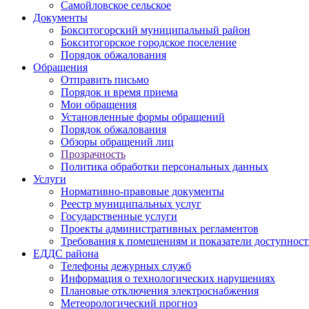
Самойловское сельское
Документы
Бокситогорский муниципальный район
Бокситогорское городское поселение
Порядок обжалования
Обращения
Отправить письмо
Порядок и время приема
Мои обращения
Установленные формы обращений
Порядок обжалования
Обзоры обращений лиц
Прозрачность
Политика обработки персональных данных
Услуги
Нормативно-правовые документы
Реестр муниципальных услуг
Государственные услуги
Проекты административных регламентов
Требования к помещениям и показатели доступнос
ЕДДС района
Телефоны дежурных служб
Информация о технологических нарушениях
Плановые отключения электроснабжения
Метеорологический прогноз