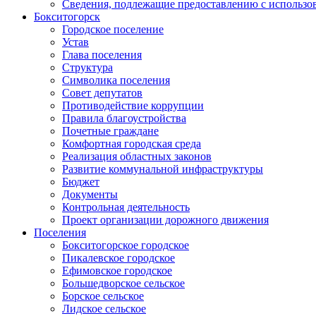
Сведения, подлежащие предоставлению с использо
Бокситогорск
Городское поселение
Устав
Глава поселения
Структура
Символика поселения
Совет депутатов
Противодействие коррупции
Правила благоустройства
Почетные граждане
Комфортная городская среда
Реализация областных законов
Развитие коммунальной инфраструктуры
Бюджет
Документы
Контрольная деятельность
Проект организации дорожного движения
Поселения
Бокситогорское городское
Пикалевское городское
Ефимовское городское
Большедворское сельское
Борское сельское
Лидское сельское