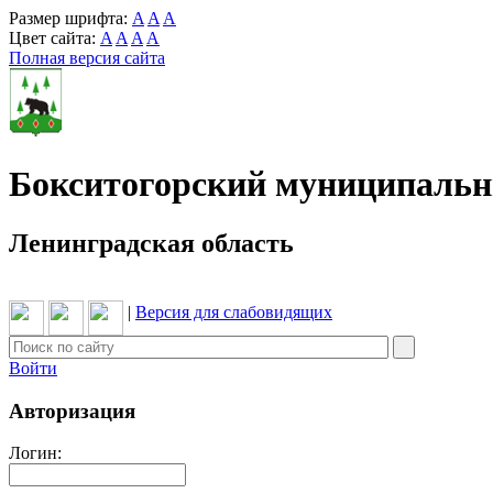
Размер шрифта:
A
A
A
Цвет сайта:
A
A
A
A
Полная версия сайта
Бокситогорский муниципаль
Ленинградская область
|
Версия для слабовидящих
Войти
Авторизация
Логин: