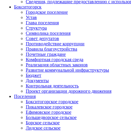
Сведения, подлежащие предоставлению с использо
Бокситогорск
Городское поселение
Устав
Глава поселения
Структура
Символика поселения
Совет депутатов
Противодействие коррупции
Правила благоустройства
Почетные граждане
Комфортная городская среда
Реализация областных законов
Развитие коммунальной инфраструктуры
Бюджет
Документы
Контрольная деятельность
Проект организации дорожного движения
Поселения
Бокситогорское городское
Пикалевское городское
Ефимовское городское
Большедворское сельское
Борское сельское
Лидское сельское