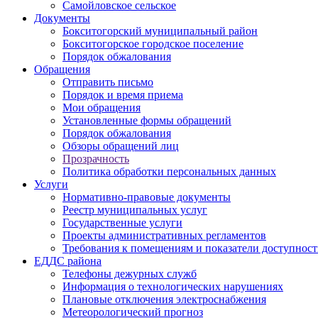
Самойловское сельское
Документы
Бокситогорский муниципальный район
Бокситогорское городское поселение
Порядок обжалования
Обращения
Отправить письмо
Порядок и время приема
Мои обращения
Установленные формы обращений
Порядок обжалования
Обзоры обращений лиц
Прозрачность
Политика обработки персональных данных
Услуги
Нормативно-правовые документы
Реестр муниципальных услуг
Государственные услуги
Проекты административных регламентов
Требования к помещениям и показатели доступнос
ЕДДС района
Телефоны дежурных служб
Информация о технологических нарушениях
Плановые отключения электроснабжения
Метеорологический прогноз