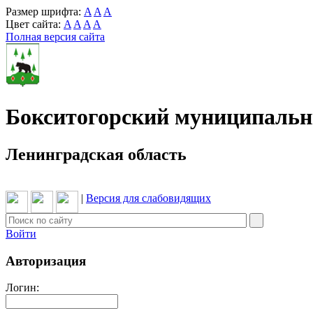
Размер шрифта:
A
A
A
Цвет сайта:
A
A
A
A
Полная версия сайта
Бокситогорский муниципаль
Ленинградская область
|
Версия для слабовидящих
Войти
Авторизация
Логин: