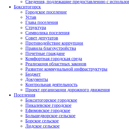
Сведения, подлежащие предоставлению с использо
Бокситогорск
Городское поселение
Устав
Глава поселения
Структура
Символика поселения
Совет депутатов
Противодействие коррупции
Правила благоустройства
Почетные граждане
Комфортная городская среда
Реализация областных законов
Развитие коммунальной инфраструктуры
Бюджет
Документы
Контрольная деятельность
Проект организации дорожного движения
Поселения
Бокситогорское городское
Пикалевское городское
Ефимовское городское
Большедворское сельское
Борское сельское
Лидское сельское