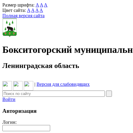
Размер шрифта:
A
A
A
Цвет сайта:
A
A
A
A
Полная версия сайта
Бокситогорский муниципаль
Ленинградская область
|
Версия для слабовидящих
Войти
Авторизация
Логин: