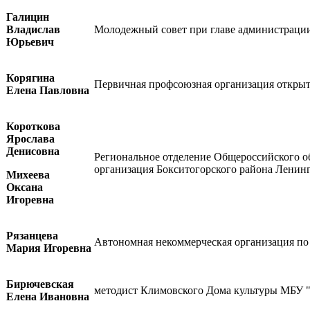
Галицин
Владислав
Молодежный совет при главе администраци
Юрьевич
Корягина
Первичная профсоюзная организация открыт
Елена Павловна
Короткова
Ярослава
Денисовна
Региональное отделение Общероссийского о
организация Бокситогорского района Ленин
Михеева
Оксана
Игоревна
Рязанцева
Автономная некоммерческая организация по
Мария Игоревна
Бирючевская
методист Климовского Дома культуры МБУ 
Елена Ивановна