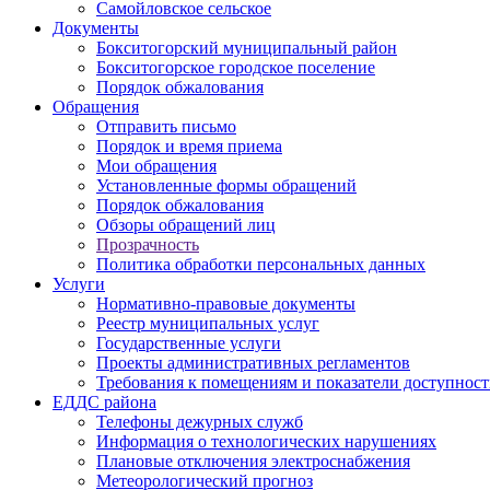
Самойловское сельское
Документы
Бокситогорский муниципальный район
Бокситогорское городское поселение
Порядок обжалования
Обращения
Отправить письмо
Порядок и время приема
Мои обращения
Установленные формы обращений
Порядок обжалования
Обзоры обращений лиц
Прозрачность
Политика обработки персональных данных
Услуги
Нормативно-правовые документы
Реестр муниципальных услуг
Государственные услуги
Проекты административных регламентов
Требования к помещениям и показатели доступнос
ЕДДС района
Телефоны дежурных служб
Информация о технологических нарушениях
Плановые отключения электроснабжения
Метеорологический прогноз