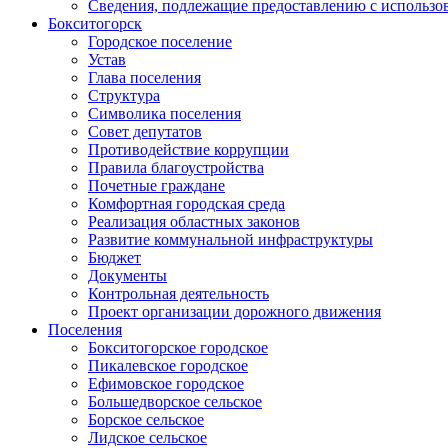
Сведения, подлежащие предоставлению с использо
Бокситогорск
Городское поселение
Устав
Глава поселения
Структура
Символика поселения
Совет депутатов
Противодействие коррупции
Правила благоустройства
Почетные граждане
Комфортная городская среда
Реализация областных законов
Развитие коммунальной инфраструктуры
Бюджет
Документы
Контрольная деятельность
Проект организации дорожного движения
Поселения
Бокситогорское городское
Пикалевское городское
Ефимовское городское
Большедворское сельское
Борское сельское
Лидское сельское