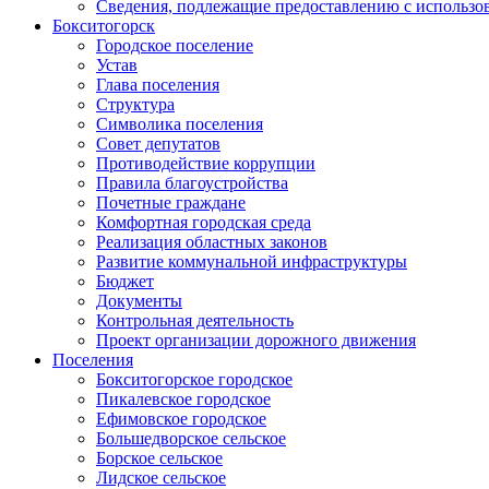
Сведения, подлежащие предоставлению с использо
Бокситогорск
Городское поселение
Устав
Глава поселения
Структура
Символика поселения
Совет депутатов
Противодействие коррупции
Правила благоустройства
Почетные граждане
Комфортная городская среда
Реализация областных законов
Развитие коммунальной инфраструктуры
Бюджет
Документы
Контрольная деятельность
Проект организации дорожного движения
Поселения
Бокситогорское городское
Пикалевское городское
Ефимовское городское
Большедворское сельское
Борское сельское
Лидское сельское