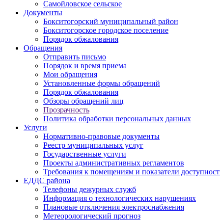
Самойловское сельское
Документы
Бокситогорский муниципальный район
Бокситогорское городское поселение
Порядок обжалования
Обращения
Отправить письмо
Порядок и время приема
Мои обращения
Установленные формы обращений
Порядок обжалования
Обзоры обращений лиц
Прозрачность
Политика обработки персональных данных
Услуги
Нормативно-правовые документы
Реестр муниципальных услуг
Государственные услуги
Проекты административных регламентов
Требования к помещениям и показатели доступнос
ЕДДС района
Телефоны дежурных служб
Информация о технологических нарушениях
Плановые отключения электроснабжения
Метеорологический прогноз