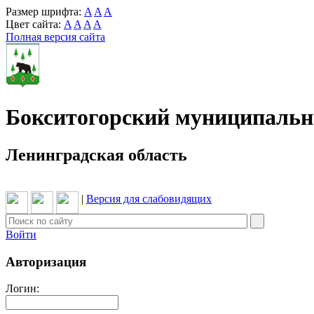
Размер шрифта:
A
A
A
Цвет сайта:
A
A
A
A
Полная версия сайта
Бокситогорский муниципаль
Ленинградская область
|
Версия для слабовидящих
Войти
Авторизация
Логин: